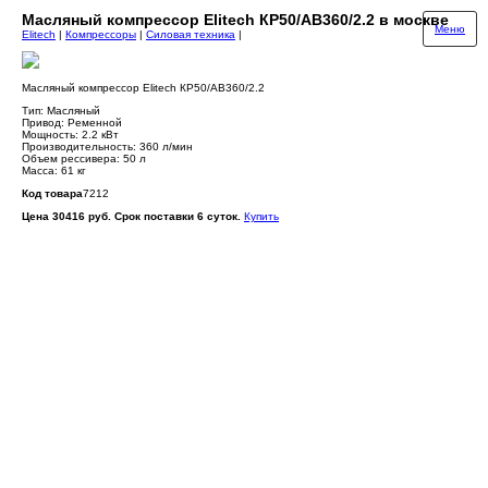
Масляный компрессор Elitech КР50/АВ360/2.2 в москве
Меню
Elitech
|
Компрессоры
|
Силовая техника
|
Масляный компрессор Elitech КР50/АВ360/2.2
Тип: Масляный
Привод: Ременной
Мощность: 2.2 кВт
Производительность: 360 л/мин
Объем рессивера: 50 л
Масса: 61 кг
Код товара
7212
Цена 30416 руб. Срок поставки 6 суток.
Купить