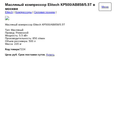
Масляный компрессор Elitech КР500/АВ858/5.5Т в
Меню
москве
Elitech
|
Компрессоры
|
Силовая техника
|
Масляный компрессор Elitech КР500/АВ858/5.5Т
Тип: Масляный
Привод: Ременной
Мощность: 5.5 кВт
Производительность: 850 л/мин
Объем рессивера: 500 л
Масса: 220 кг
Код товара
7224
Цена руб. Срок поставки суток.
Купить