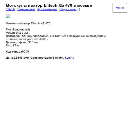
Мотокультиватор Elitech КБ 470 в москве
Меню
Elitech
|
Бензиновый
|
Культиваторы
|
Сад и огород
|
Мотокультиватор Elitech КБ 470
Тип: Бензиновый
Мощность: 7 л.с.
Двигатель: одноцилиндровый, 4-x тактный с воздушным оxлаждением
Количество скоростей: -1/0/+2
Диаметр фрез: 350 мм
Вес: 77 кг
Код товара
6909
Цена 19845 руб. Срок поставки 6 суток.
Купить