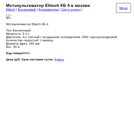
Мотокультиватор Elitech КБ 4 в москве
Меню
Elitech
|
Бензиновый
|
Культиваторы
|
Сад и огород
|
Мотокультиватор Elitech КБ 4
Тип: Бензиновый
Мощность: 3 л.c.
Двигатель: 4-х тактный с воздушным охлаждением, OHV, одноцилиндровый
Количество скоростей: 1 вперед
Диаметр фрез: 260 мм
Вес: 30 кг
Код товара
6904
Цена руб. Срок поставки суток.
Купить