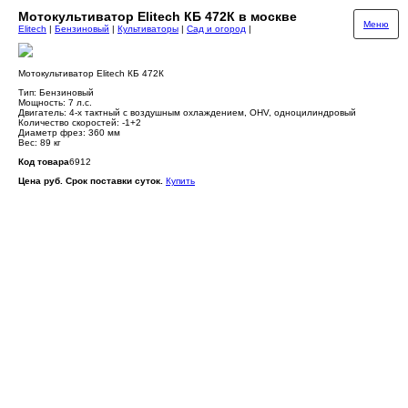
Мотокультиватор Elitech КБ 472К в москве
Меню
Elitech
|
Бензиновый
|
Культиваторы
|
Сад и огород
|
Мотокультиватор Elitech КБ 472К
Тип: Бензиновый
Мощность: 7 л.c.
Двигатель: 4-х тактный с воздушным охлаждением, OHV, одноцилиндровый
Количество скоростей: -1+2
Диаметр фрез: 360 мм
Вес: 89 кг
Код товара
6912
Цена руб. Срок поставки суток.
Купить