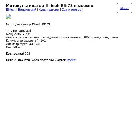
Мотокультиватор Elitech КБ 72 в москве
Меню
Elitech
|
Бензиновый
|
Культиваторы
|
Сад и огород
|
Мотокультиватор Elitech КБ 72
Тип: Бензиновый
Мощность: 7 л.c.
Двигатель: 4-х тактный с воздушным охлаждением, OHV, одноцилиндровый
Количество скоростей: 1+1
Диаметр фрез: 330 мм
Вес: 58 кг
Код товара
6908
Цена 21047 руб. Срок поставки 6 суток.
Купить