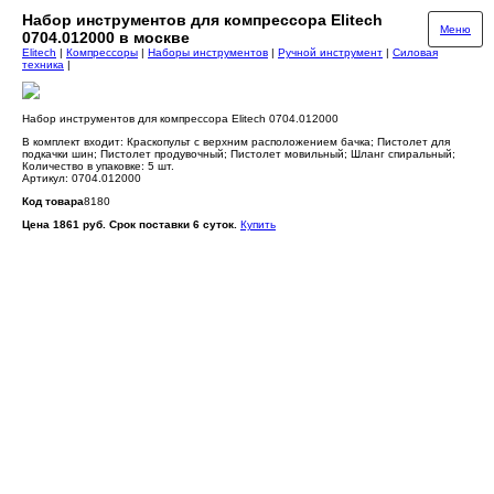
Набор инструментов для компрессора Elitech
Меню
0704.012000 в москве
Elitech
|
Компрессоры
|
Наборы инструментов
|
Ручной инструмент
|
Силовая
техника
|
Набор инструментов для компрессора Elitech 0704.012000
В комплект входит: Краскопульт с верхним расположением бачка; Пистолет для
подкачки шин; Пистолет продувочный; Пистолет мовильный; Шланг спиральный;
Количество в упаковке: 5 шт.
Артикул: 0704.012000
Код товара
8180
Цена 1861 руб. Срок поставки 6 суток.
Купить