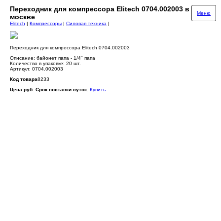
Переходник для компрессора Elitech 0704.002003 в
Меню
москве
Elitech
|
Компрессоры
|
Силовая техника
|
Переходник для компрессора Elitech 0704.002003
Описание: байонет папа - 1/4" папа
Количество в упаковке: 20 шт.
Артикул: 0704.002003
Код товара
8233
Цена руб. Срок поставки суток.
Купить