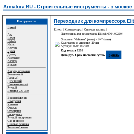
Armatura.RU - Строительные инструменты - в москве
Переходник для компрессора Elit
Инструменты
Домой
Elitech
|
Компрессоры
|
Силовая техника
|
Переходник для компрессора Elitech 0704.002904
Aeg
Bosch
Описание: "байонет" (мама) - 1/4" (папа)
Elitech
Количество в упаковке: 20 шт.
Heller
Артикул: 0704.002904
Redverg
Код товара
8238
Ryobi
Диолд
Цена руб. Срок поставки суток.
Купить
Интерскол
Калибр
Кратон
Аккумуляторный
Бензиновый
Газовый
Дизельный
Пневматический
Ручной
Электро 220-380
Водоснабжение
Измерения
Клининг
Одежда
Освещение
Расходники
Ручной инструмент
Сад и огород
Силовая техника
Теплоснабжение