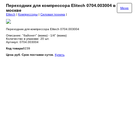
Переходник для компрессора Elitech 0704.003004 в
Меню
москве
Elitech
|
Компрессоры
|
Силовая техника
|
Переходник для компрессора Elitech 0704.003004
Описание: "байонет" (мама) - 1/4" (мама)
Количество в упаковке: 20 шт.
Артикул: 0704.003004
Код товара
8239
Цена руб. Срок поставки суток.
Купить