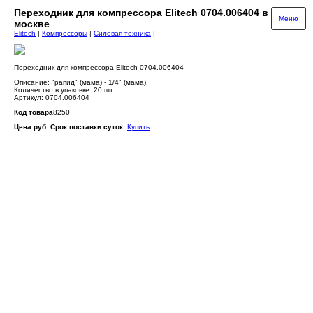
Переходник для компрессора Elitech 0704.006404 в
Меню
москве
Elitech
|
Компрессоры
|
Силовая техника
|
Переходник для компрессора Elitech 0704.006404
Описание: "рапид" (мама) - 1/4" (мама)
Количество в упаковке: 20 шт.
Артикул: 0704.006404
Код товара
8250
Цена руб. Срок поставки суток.
Купить