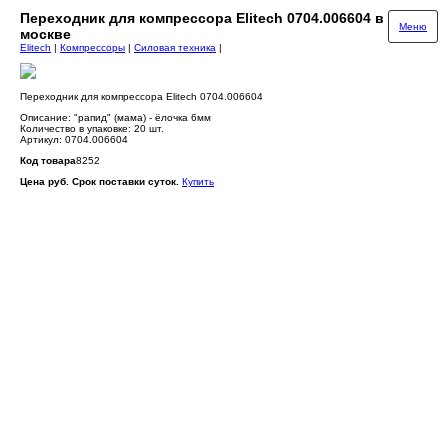
Переходник для компрессора Elitech 0704.006604 в
Меню
москве
Elitech
|
Компрессоры
|
Силовая техника
|
Переходник для компрессора Elitech 0704.006604
Описание: "рапид" (мама) - ёлочка 6мм
Количество в упаковке: 20 шт.
Артикул: 0704.006604
Код товара
8252
Цена руб. Срок поставки суток.
Купить