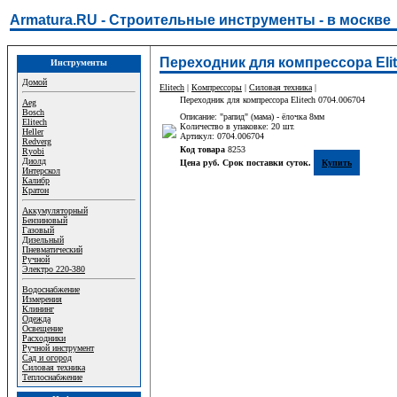
Armatura.RU - Строительные инструменты - в москве
Переходник для компрессора Elit
Инструменты
Домой
Elitech
|
Компрессоры
|
Силовая техника
|
Переходник для компрессора Elitech 0704.006704
Aeg
Bosch
Описание: "рапид" (мама) - ёлочка 8мм
Elitech
Количество в упаковке: 20 шт.
Heller
Артикул: 0704.006704
Redverg
Код товара
8253
Ryobi
Диолд
Цена руб. Срок поставки суток.
Купить
Интерскол
Калибр
Кратон
Аккумуляторный
Бензиновый
Газовый
Дизельный
Пневматический
Ручной
Электро 220-380
Водоснабжение
Измерения
Клининг
Одежда
Освещение
Расходники
Ручной инструмент
Сад и огород
Силовая техника
Теплоснабжение