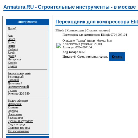
Armatura.RU - Строительные инструменты - в москве
Переходник для компрессора Elit
Инструменты
Домой
Elitech
|
Компрессоры
|
Силовая техника
|
Переходник для компрессора Elitech 0704.007104
Aeg
Bosch
Описание: "рапид" (папа) - ёлочка 8мм
Elitech
Количество в упаковке: 20 шт.
Heller
Артикул: 0704.007104
Redverg
Код товара
8256
Ryobi
Диолд
Цена руб. Срок поставки суток.
Купить
Интерскол
Калибр
Кратон
Аккумуляторный
Бензиновый
Газовый
Дизельный
Пневматический
Ручной
Электро 220-380
Водоснабжение
Измерения
Клининг
Одежда
Освещение
Расходники
Ручной инструмент
Сад и огород
Силовая техника
Теплоснабжение