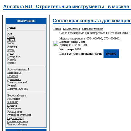
Armatura.RU - Строительные инструменты - в москве
Сопло краскопульта для компресс
Инструменты
Домой
Elitech
|
Компрессоры
|
Силовая техника
|
Сопло краскопульта для компрессора Elitech 0704.001301
Aeg
Bosch
Модель инструмента: 0704.000700; 0704.000800;
Elitech
Диаметр сопла: 2 мм
Heller
Артикул: 0704.001301
Redverg
Код товара
8165
Ryobi
Диолд
Цена руб. Срок поставки суток.
Купить
Интерскол
Калибр
Кратон
Аккумуляторный
Бензиновый
Газовый
Дизельный
Пневматический
Ручной
Электро 220-380
Водоснабжение
Измерения
Клининг
Одежда
Освещение
Расходники
Ручной инструмент
Сад и огород
Силовая техника
Теплоснабжение