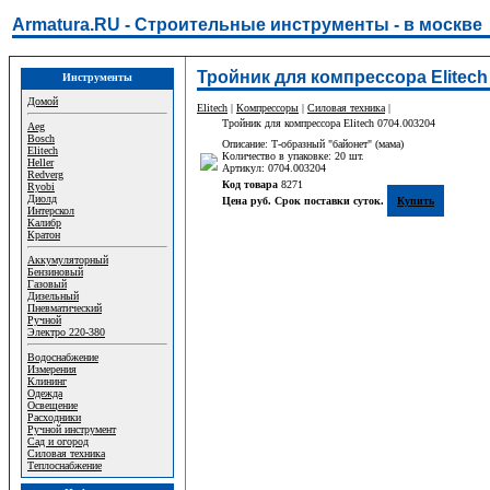
Armatura.RU - Строительные инструменты - в москве
Тройник для компрессора Elitech
Инструменты
Домой
Elitech
|
Компрессоры
|
Силовая техника
|
Тройник для компрессора Elitech 0704.003204
Aeg
Bosch
Описание: Т-образный "байонет" (мама)
Elitech
Количество в упаковке: 20 шт.
Heller
Артикул: 0704.003204
Redverg
Код товара
8271
Ryobi
Диолд
Цена руб. Срок поставки суток.
Купить
Интерскол
Калибр
Кратон
Аккумуляторный
Бензиновый
Газовый
Дизельный
Пневматический
Ручной
Электро 220-380
Водоснабжение
Измерения
Клининг
Одежда
Освещение
Расходники
Ручной инструмент
Сад и огород
Силовая техника
Теплоснабжение