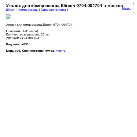
Уголок для компрессора Elitech 0704.004704 в москве
Меню
Elitech
|
Компрессоры
|
Силовая техника
|
Уголок для компрессора Elitech 0704.004704
Описание: 1/4" (папа)
Количество в упаковке: 20 шт.
Артикул: 0704.004704
Код товара
8310
Цена руб. Срок поставки суток.
Купить