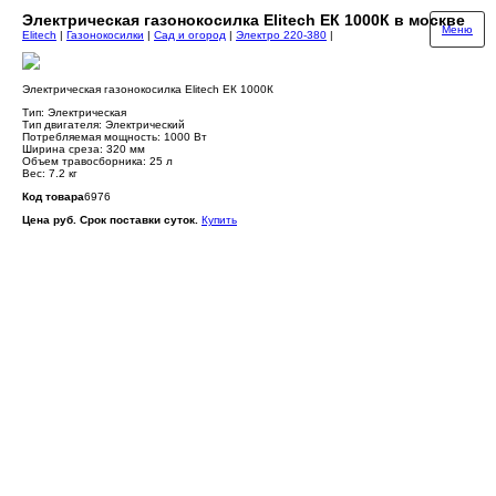
Электрическая газонокосилка Elitech ЕК 1000К в москве
Меню
Elitech
|
Газонокосилки
|
Сад и огород
|
Электро 220-380
|
Электрическая газонокосилка Elitech ЕК 1000К
Тип: Электрическая
Тип двигателя: Электрический
Потребляемая мощность: 1000 Вт
Ширина среза: 320 мм
Объем травосборника: 25 л
Вес: 7.2 кг
Код товара
6976
Цена руб. Срок поставки суток.
Купить