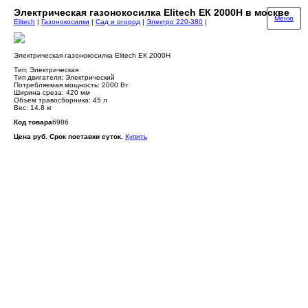
Электрическая газонокосилка Elitech ЕК 2000Н в москве
Меню
Elitech
|
Газонокосилки
|
Сад и огород
|
Электро 220-380
|
Электрическая газонокосилка Elitech ЕК 2000Н
Тип: Электрическая
Тип двигателя: Электрический
Потребляемая мощность: 2000 Вт
Ширина среза: 420 мм
Объем травосборника: 45 л
Вес: 14.8 кг
Код товара
6986
Цена руб. Срок поставки суток.
Купить