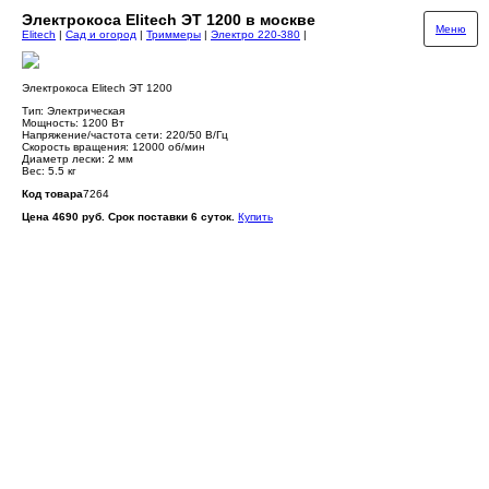
Электрокоса Elitech ЭТ 1200 в москве
Меню
Elitech
|
Сад и огород
|
Триммеры
|
Электро 220-380
|
Электрокоса Elitech ЭТ 1200
Тип: Электрическая
Мощность: 1200 Вт
Напряжение/частота сети: 220/50 В/Гц
Скорость вращения: 12000 об/мин
Диаметр лески: 2 мм
Вес: 5.5 кг
Код товара
7264
Цена 4690 руб. Срок поставки 6 суток.
Купить