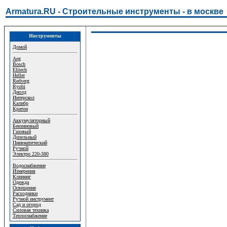
Armatura.RU - Строительные инструменты - в москве
Инструменты
Домой
Aeg
Bosch
Elitech
Heller
Redverg
Ryobi
Диолд
Интерскол
Калибр
Кратон
Аккумуляторный
Бензиновый
Газовый
Дизельный
Пневматический
Ручной
Электро 220-380
Водоснабжение
Измерения
Клининг
Одежда
Освещение
Расходники
Ручной инструмент
Сад и огород
Силовая техника
Теплоснабжение