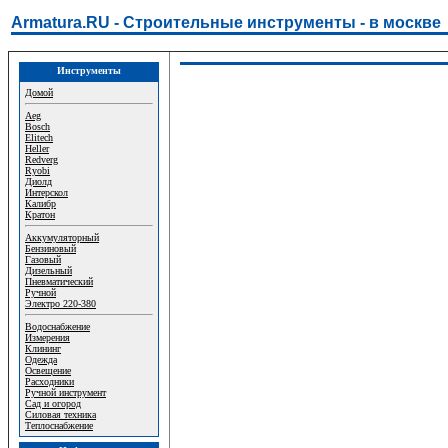
Armatura.RU - Строительные инструменты - в москве
Инструменты
Домой
Aeg
Bosch
Elitech
Heller
Redverg
Ryobi
Диолд
Интерскол
Калибр
Кратон
Аккумуляторный
Бензиновый
Газовый
Дизельный
Пневматический
Ручной
Электро 220-380
Водоснабжение
Измерения
Клининг
Одежда
Освещение
Расходники
Ручной инструмент
Сад и огород
Силовая техника
Теплоснабжение