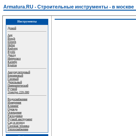
Armatura.RU - Строительные инструменты - в москве
Инструменты
Домой
Aeg
Bosch
Elitech
Heller
Redverg
Ryobi
Диолд
Интерскол
Калибр
Кратон
Аккумуляторный
Бензиновый
Газовый
Дизельный
Пневматический
Ручной
Электро 220-380
Водоснабжение
Измерения
Клининг
Одежда
Освещение
Расходники
Ручной инструмент
Сад и огород
Силовая техника
Теплоснабжение