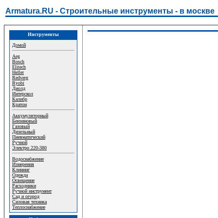
Armatura.RU - Строительные инструменты - в москве
Инструменты
Домой
Aeg
Bosch
Elitech
Heller
Redverg
Ryobi
Диолд
Интерскол
Калибр
Кратон
Аккумуляторный
Бензиновый
Газовый
Дизельный
Пневматический
Ручной
Электро 220-380
Водоснабжение
Измерения
Клининг
Одежда
Освещение
Расходники
Ручной инструмент
Сад и огород
Силовая техника
Теплоснабжение