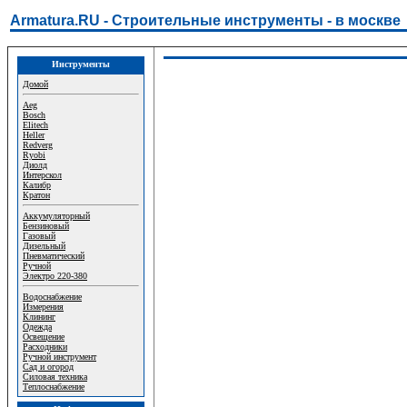
Armatura.RU - Строительные инструменты - в москве
Инструменты
Домой
Aeg
Bosch
Elitech
Heller
Redverg
Ryobi
Диолд
Интерскол
Калибр
Кратон
Аккумуляторный
Бензиновый
Газовый
Дизельный
Пневматический
Ручной
Электро 220-380
Водоснабжение
Измерения
Клининг
Одежда
Освещение
Расходники
Ручной инструмент
Сад и огород
Силовая техника
Теплоснабжение