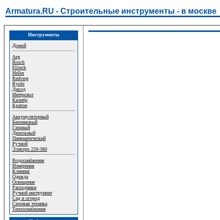
Armatura.RU - Строительные инструменты - в москве
Инструменты
Домой
Aeg
Bosch
Elitech
Heller
Redverg
Ryobi
Диолд
Интерскол
Калибр
Кратон
Аккумуляторный
Бензиновый
Газовый
Дизельный
Пневматический
Ручной
Электро 220-380
Водоснабжение
Измерения
Клининг
Одежда
Освещение
Расходники
Ручной инструмент
Сад и огород
Силовая техника
Теплоснабжение