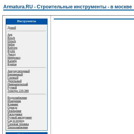
Armatura.RU - Строительные инструменты - в москве
Инструменты
Домой
Aeg
Bosch
Elitech
Heller
Redverg
Ryobi
Диолд
Интерскол
Калибр
Кратон
Аккумуляторный
Бензиновый
Газовый
Дизельный
Пневматический
Ручной
Электро 220-380
Водоснабжение
Измерения
Клининг
Одежда
Освещение
Расходники
Ручной инструмент
Сад и огород
Силовая техника
Теплоснабжение