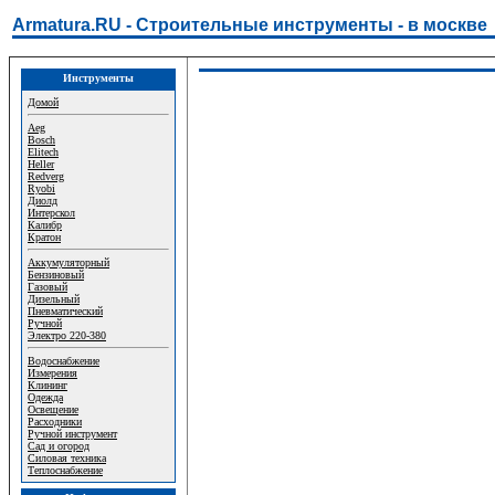
Armatura.RU - Строительные инструменты - в москве
Инструменты
Домой
Aeg
Bosch
Elitech
Heller
Redverg
Ryobi
Диолд
Интерскол
Калибр
Кратон
Аккумуляторный
Бензиновый
Газовый
Дизельный
Пневматический
Ручной
Электро 220-380
Водоснабжение
Измерения
Клининг
Одежда
Освещение
Расходники
Ручной инструмент
Сад и огород
Силовая техника
Теплоснабжение