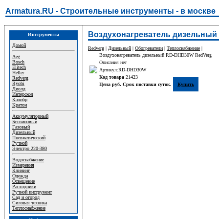
Armatura.RU - Строительные инструменты - в москве
Воздухонагреватель дизельный
Инструменты
Домой
Redverg
|
Дизельный
|
Обогреватели
|
Теплоснабжение
|
Воздухонагреватель дизельный RD-DHD30W RedVerg
Aeg
Bosch
Описания нет
Elitech
Артикул:RD-DHD30W
Heller
Код товара
21423
Redverg
Ryobi
Цена руб. Срок поставки суток.
Купить
Диолд
Интерскол
Калибр
Кратон
Аккумуляторный
Бензиновый
Газовый
Дизельный
Пневматический
Ручной
Электро 220-380
Водоснабжение
Измерения
Клининг
Одежда
Освещение
Расходники
Ручной инструмент
Сад и огород
Силовая техника
Теплоснабжение