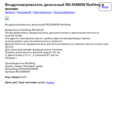
Воздухонагреватель дизельный RD-DHI80W RedVerg в
Меню
москве
Redverg
|
Дизельный
|
Обогреватели
|
Теплоснабжение
|
Воздухонагреватель дизельный RD-DHI80W RedVerg
Виброплита RedVerg RD-29140
Легкая виброплита предназначена для уплотнения и увеличения плотности
рыхлой почвы
или другого материала (песок, щебень,брусчатка),преимущественно
используемого для незначительного ремонта.
Данная плита не предназначена для использования на связных грунтах (глина или
бетон).
Для транспортировки предусмотрена тележка.
Глубина уплотнения у данной модели 20 см.
С двигателем 2,8 л.с. и объемом 87 куб.см
Размер п
Производитель:RedVerg
Группа товара:Тепловые пушки
ШтрихКод:2155000304608
Артикул:RD-DHI80W
Код товара
21441
Цена руб. Срок поставки суток.
Купить