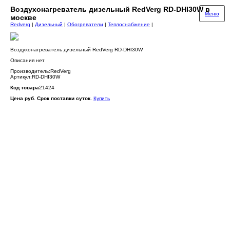
Воздухонагреватель дизельный RedVerg RD-DHI30W в
Меню
москве
Redverg
|
Дизельный
|
Обогреватели
|
Теплоснабжение
|
Воздухонагреватель дизельный RedVerg RD-DHI30W
Описания нет
Производитель:RedVerg
Артикул:RD-DHI30W
Код товара
21424
Цена руб. Срок поставки суток.
Купить