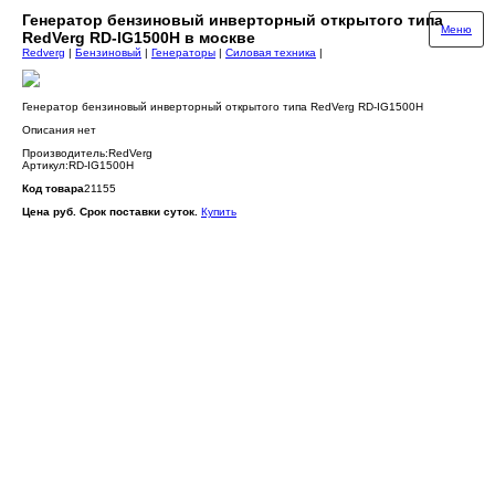
Генератор бензиновый инверторный открытого типа
Меню
RedVerg RD-IG1500H в москве
Redverg
|
Бензиновый
|
Генераторы
|
Силовая техника
|
Генератор бензиновый инверторный открытого типа RedVerg RD-IG1500H
Описания нет
Производитель:RedVerg
Артикул:RD-IG1500H
Код товара
21155
Цена руб. Срок поставки суток.
Купить