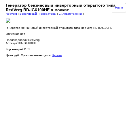
Генератор бензиновый инверторный открытого типа
Меню
RedVerg RD-IG6100HE в москве
Redverg
|
Бензиновый
|
Генераторы
|
Силовая техника
|
Генератор бензиновый инверторный открытого типа RedVerg RD-IG6100HE
Описания нет
Производитель:RedVerg
Артикул:RD-IG6100HE
Код товара
21152
Цена руб. Срок поставки суток.
Купить