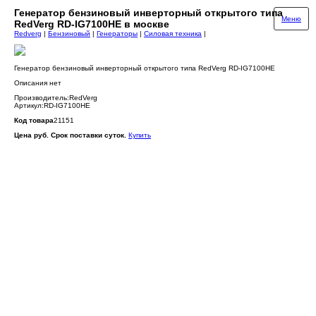
Генератор бензиновый инверторный открытого типа
Меню
RedVerg RD-IG7100HE в москве
Redverg
|
Бензиновый
|
Генераторы
|
Силовая техника
|
Генератор бензиновый инверторный открытого типа RedVerg RD-IG7100HE
Описания нет
Производитель:RedVerg
Артикул:RD-IG7100HE
Код товара
21151
Цена руб. Срок поставки суток.
Купить