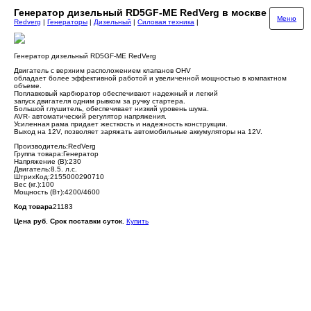
Генератор дизельный RD5GF-ME RedVerg в москве
Меню
Redverg
|
Генераторы
|
Дизельный
|
Силовая техника
|
Генератор дизельный RD5GF-ME RedVerg
Двигатель с верхним расположением клапанов OHV
обладает более эффективной работой и увеличенной мощностью в компактном
объеме.
Поплавковый карбюратор обеспечивают надежный и легкий
запуск двигателя одним рывком за ручку стартера.
Большой глушитель, обеспечивает низкий уровень шума.
AVR- автоматический регулятор напряжения.
Усиленная рама придает жесткость и надежность конструкции.
Выход на 12V, позволяет заряжать автомобильные аккумуляторы на 12V.
Производитель:RedVerg
Группа товара:Генератор
Напряжение (В):230
Двигатель:8.5. л.с.
ШтрихКод:2155000290710
Вес (кг.):100
Мощность (Вт):4200/4600
Код товара
21183
Цена руб. Срок поставки суток.
Купить