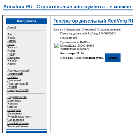
Armatura.RU - Строительные инструменты - в москве
Генератор дизельный RedVerg R
Инструменты
Домой
Redverg
|
Генераторы
|
Дизельный
|
Силовая техника
|
Генератор дизельный RedVerg RD-D3000EN
Aeg
Bosch
Описания нет
Elitech
Производитель:RedVerg
Heller
ШтрихКод:2155000410859
Redverg
Артикул:RD-D3000EN
Ryobi
Код товара
21174
Диолд
Интерскол
Цена руб. Срок поставки суток.
Купить
Калибр
Кратон
Аккумуляторный
Бензиновый
Газовый
Дизельный
Пневматический
Ручной
Электро 220-380
Водоснабжение
Измерения
Клининг
Одежда
Освещение
Расходники
Ручной инструмент
Сад и огород
Силовая техника
Теплоснабжение