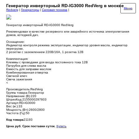
Генератор инверторный RD-IG3000 RedVerg в москве
Меню
Redverg
|
Генераторы
|
Силовая техника
|
Генератор инверторный RD-IG3000 RedVerg
Рекомендован в качестве резервного или аварийного источника электропитания
домов, котеджей,дач.
Оснащение:
Индикатор контроля режима эксплуатации, индикатор уровня масла, индикатор
перегрузки,
2 розетки с заземлением 220В/16А, 1 розетка 12В
Комплектация:
Клеммы с проводами для входа постоянного тока 12В
Патрубок для слива масла
Емкость для заправки маслом
Комбинированная отвертка
Свечной ключ
Свеча зажигания
<
Производитель:RedVerg
Группа товара:Генератор
Напряжение (В):220
ШтрихКод:2155000297603
Артикул:RD-IG3000
Вес (кг.):33
Мощность (Вт):2600/2800
Частота (Гц):50
Код товара
21193
Цена руб. Срок поставки суток.
Купить