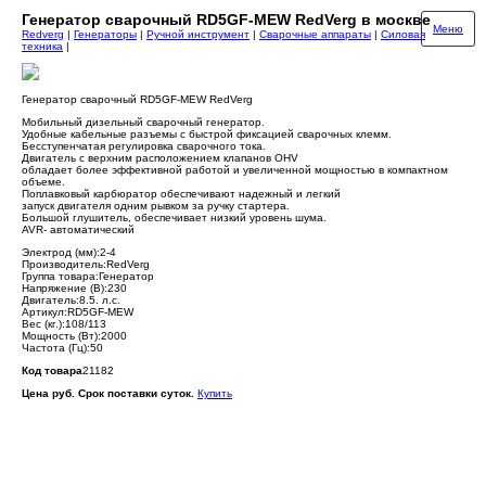
Генератор сварочный RD5GF-MEW RedVerg в москве
Меню
Redverg
|
Генераторы
|
Ручной инструмент
|
Сварочные аппараты
|
Силовая
техника
|
Генератор сварочный RD5GF-MEW RedVerg
Мобильный дизельный сварочный генератор.
Удобные кабельные разъемы с быстрой фиксацией сварочных клемм.
Бесступенчатая регулировка сварочного тока.
Двигатель с верхним расположением клапанов OHV
обладает более эффективной работой и увеличенной мощностью в компактном
объеме.
Поплавковый карбюратор обеспечивают надежный и легкий
запуск двигателя одним рывком за ручку стартера.
Большой глушитель, обеспечивает низкий уровень шума.
AVR- автоматический
Электрод (мм):2-4
Производитель:RedVerg
Группа товара:Генератор
Напряжение (В):230
Двигатель:8.5. л.с.
Артикул:RD5GF-MEW
Вес (кг.):108/113
Мощность (Вт):2000
Частота (Гц):50
Код товара
21182
Цена руб. Срок поставки суток.
Купить