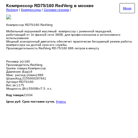
Компрессор RD75/160 RedVerg в москве
Меню
Redverg
|
Компрессоры
|
Силовая техника
|
Компрессор RD75/160 RedVerg
Мобильный поршневой масляный компрессор с ременной передачей,
работающий от 3х фазной сети 380В, для профессионалов и интенсивного
использования.
Мощный асинхронный двигатель обеспечит практически бесшумный режим работы
компрессора на долгий срок его службы.
Производительность RedVerg RD-75/160 886 литров в минуту.
Ресивер (л):160
Производитель:RedVerg
Группа товара:Компрессор
Давление (Бар):8
Макс. расход (л/мин):886
ШтрихКод:2155000297641
Артикул:RD75/160
Вес (кг.):175
Мощность (Вт):5500Вт/7.5. л.с.
Код товара
21034
Цена руб. Срок поставки суток.
Купить