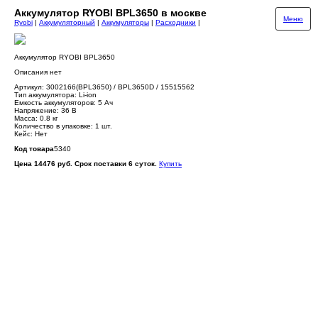
Аккумулятор RYOBI BPL3650 в москве
Меню
Ryobi
|
Аккумуляторный
|
Аккумуляторы
|
Расходники
|
Аккумулятор RYOBI BPL3650
Описания нет
Артикул: 3002166(BPL3650) / BPL3650D / 15515562
Тип аккумулятора: Li-ion
Емкость аккумуляторов: 5 Ач
Напряжение: 36 В
Масса: 0.8 кг
Количество в упаковке: 1 шт.
Кейс: Нет
Код товара
5340
Цена 14476 руб. Срок поставки 6 суток.
Купить