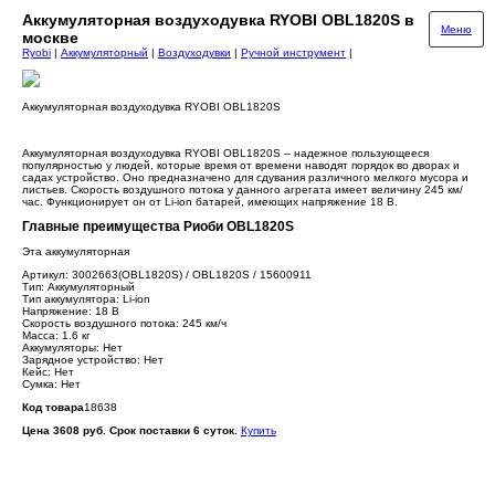
Аккумуляторная воздуходувка RYOBI OBL1820S в
Меню
москве
Ryobi
|
Аккумуляторный
|
Воздуходувки
|
Ручной инструмент
|
Аккумуляторная воздуходувка RYOBI OBL1820S
Аккумуляторная воздуходувка RYOBI OBL1820S – надежное пользующееся
популярностью у людей, которые время от времени наводят порядок во дворах и
садах устройство. Оно предназначено для сдувания различного мелкого мусора и
листьев. Скорость воздушного потока у данного агрегата имеет величину 245 км/
час. Функционирует он от Li-ion батарей, имеющих напряжение 18 В.
Главные преимущества Риоби OBL1820S
Эта аккумуляторная
Артикул: 3002663(OBL1820S) / OBL1820S / 15600911
Тип: Аккумуляторный
Тип аккумулятора: Li-ion
Напряжение: 18 В
Скорость воздушного потока: 245 км/ч
Масса: 1.6 кг
Аккумуляторы: Нет
Зарядное устройство: Нет
Кейс: Нет
Сумка: Нет
Код товара
18638
Цена 3608 руб. Срок поставки 6 суток.
Купить