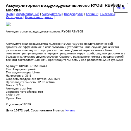
Аккумуляторная воздуходувка-пылесос RYOBI RBV36B в
Меню
москве
Ryobi
|
Аккумуляторный
|
Аккумуляторы
|
Воздуходувки
|
Клининг
|
Пылесосы
|
Расходники
|
Ручной инструмент
|
Аккумуляторная воздуходувка-пылесос RYOBI RBV36B
Аккумуляторная воздуходувка-пылесос RYOBI RBV36B представляет собой
практичное эффективное в использовании устройство. Оно служит для очистки
различных площадок от мусора и от листьев. Данный агрегат может быть
полезным при приведении в порядок придомовых территорий, садовых дорожек и в
большом количестве других случаев. Скорость воздушного потока у предлагаемой
техники составляет 238 км/ч. Производительность у нее равняется 12,85 куб.м/ми
Артикул: RBV36B / 15625441
Тип: Аккумуляторный
Тип аккумулятора: Li-ion
Напряжение: 36 В
Скорость воздушного потока: 238 км/ч
Производительность: 12.85 м³/мин
Масса: 5.3 кг
Аккумуляторы: Нет
Зарядное устройство: Нет
Кейс: Нет
Сумка: Нет
Код товара
18639
Цена 15672 руб. Срок поставки 6 суток.
Купить