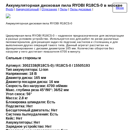
Аккумуляторная дисковая пила RYOBI R18CS-0 в москве
Меню
Ryobi
|
Аккумуляторный
|
Отрезание
|
Пилы
|
Пилы дисковые
|
Аккумуляторная дисковая пила RYOBI R18CS-0
Циркулярная пила RYOBI R18CS-0 – надежное предназначенное для эксплуатации
в разных условиях устройство. Используется оно для работ по резке различных
пиломатериалов, для решения задач по подгонке настилов и столешниц и для
выполнения других операций такого типа. Данный агрегат рассчитан на
функционирование с дисками диаметром 165 мм. Количество оборотов без
нагрузки у него достигает показателя 4700 в минуту.
Cильные стороны м
Артикул: 3002338(R18CS-0) / R18CS-0 / 15505193
Тип аккумулятора: Li-ion
Напряжение: 18 В
Диаметр диска: 165 мм
Диаметр посадки диска: 16 мм
Скорость без нагрузки: 4700 об/мин
Макс. глубина реза 45°/90°: 36/52 мм
Угол скоса: 56°
Масса: 2.8 кг
Блокировка шпинделя: Есть
Подсветка: Нет
Бесщеточный двигатель: Нет
Система пылеудаления: Есть
Кейс: Нет
Аккумуляторы: Нет
Зарядное устройство: Нет