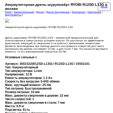
Аккумуляторная дрель-шуруповёрт RYOBI R12SD-L13G в
Меню
москве
Ryobi
|
Аккумуляторный
|
Дрели
|
Дрели безударные
|
Крепление
|
Сверление
|
Шуруповёрты
|
Аккумуляторная дрель-шуруповёрт RYOBI R12SD-L13G
Дрель шуруповерт RYOBI R12SD-L13G – компактный предназначенный для
использования в самых разных условиях агрегат. Он рассчитан на эффективное
выполнение операций по сверлению и на работы с крепежными элементами.
Диаметр производимых при помощи данного инструмента отверстий для такого
материала как дерево составляет 22 мм, а для стали 7 мм. Что касается крутящего
момента, то его максимальный показатель 25 Нм.
Основные сильные с
Артикул: 3002322(R12SD-L13G) / R12SD-L13G / 15502101
Тип: Аккумуляторный
Тип аккумулятора: Li-ion
Напряжение: 12 В
Емкость аккумуляторов: 1.3 Ач
Скорость без нагрузки: 0-600 об/мин
Макс. крутящий момент: 25 Нм
Тип патрона: Быстрозажимной
Размер патрона: 10 мм
Макс. диаметр сверления в дереве: 22 мм
Число скоростей: 1
Макс. диаметр сверления в стали: 7 мм
Масса: 0.9 кг
Подсветка: Есть