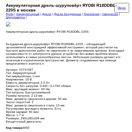
Аккумуляторная дрель-шуруповёрт RYOBI R18DDBL-
Меню
220S в москве
Ryobi
|
Аккумуляторный
|
Дрели
|
Дрели безударные
|
Крепление
|
Сверление
|
Шуруповёрты
|
Аккумуляторная дрель-шуруповёрт RYOBI R18DDBL-220S
Безударная дрель-шуруповёрт RYOBI R18DDBL-220S – обладающий
эргономичной конструкцией эффективный инструмент, который рассчитан на
быстрое выполнение работ по сверлению и по закручиванию крепежа. Благодаря
независимости от электросети данное устройство без всяких проблем можно
использовать в самых разнообразных местах. Небольшие размеры делают его
полезным в ограниченном пространстве. Диаметр создаваемых при помощи
предлагаемого агрегата о
Артикул: 15737467
Тип: Аккумуляторный
Тип аккумулятора: Li-ion
Напряжение: 18 В
Емкость аккумуляторов: 2.0 Ач
Скорость без нагрузки: 0-440 / 0-1700 об/мин
Макс. крутящий момент: 60 Нм
Тип патрона: Быстрозажимной
Размер патрона: 2-13 мм
Макс. диаметр сверления в дереве: 50 мм
Число скоростей: 2
Макс. диаметр сверления в стали: 13 мм
Регулировка крутящего момента: Есть
Время зарядки: 60 мин
Масса: 1.7 кг
Размеры: 290х180х266 мм
Бесщеточный двигатель:
Код товара
4650