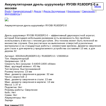
Аккумуляторная дрель-шуруповёрт RYOBI R18DDP2-0 в
Меню
москве
Ryobi
|
Аккумуляторный
|
Дрели
|
Дрели безударные
|
Крепление
|
Сверление
|
Шуруповёрты
|
Аккумуляторная дрель-шуруповёрт RYOBI R18DDP2-0
Дрель шуруповерт RYOBI R18DDP2-0 – эффективный двухскоростной агрегат,
который благодаря небольшим размерам есть возможность без проблем
использовать в местах с плохим доступом. Эта техника может быть полезной во
множестве случаев. Она рассчитана на выполнение отверстий в различных
материалах и на стандартные работы с элементами крепежа. Диаметр сверления
для стали и для кирпича у предлагаемого устройства составляет 13 мм, а для
дерева 32
Артикул: 3002641(R18DDP2-0) / R18DDP2-0 / 15606914
Тип: Аккумуляторный
Напряжение: 18 В
Скорость без нагрузки: 0-440/0-1600 об/мин
Макс. крутящий момент: 45 Нм
Тип патрона: Быстрозажимной
Размер патрона: 13 мм
Макс. диаметр сверления в дереве: 32 мм
Число скоростей: 2
Макс. диаметр сверления в стали: 13 мм
Макс. диаметр сверления в кирпиче: 13 мм
Масса: 1.37 кг
Подсветка: Нет
Режимы работы: Сверление
Кейс: Нет
Сумка: Нет
Аккумуляторы: Нет
Зарядн
Код товара
4306