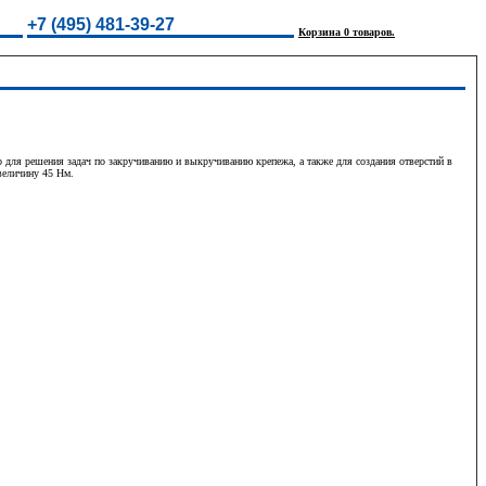
+7 (495) 481-39-27
Корзина 0 товаров.
 для решения задач по закручиванию и выкручиванию крепежа, а также для создания отверстий в
величину 45 Нм.