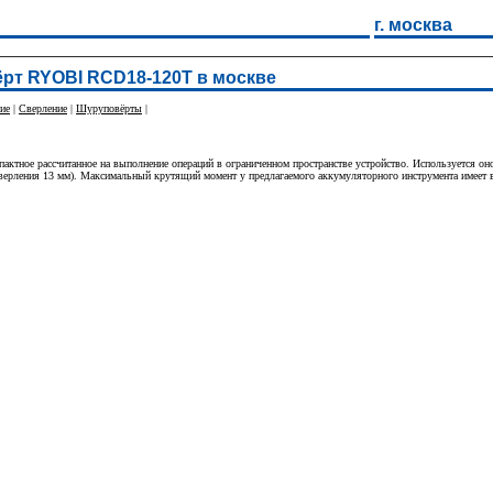
г. москва
рт RYOBI RCD18-120T в москве
ие
|
Сверление
|
Шуруповёрты
|
тное рассчитанное на выполнение операций в ограниченном пространстве устройство. Используется оно
р сверления 13 мм). Максимальный крутящий момент у предлагаемого аккумуляторного инструмента имеет 