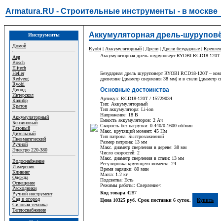
Armatura.RU - Строительные инструменты - в москве
Аккумуляторная дрель-шуруповё
Инструменты
Домой
Ryobi
|
Аккумуляторный
|
Дрели
|
Дрели безударные
|
Креплен
Аккумуляторная дрель-шуруповёрт RYOBI RCD18-120T
Aeg
Bosch
Elitech
Heller
Безударная дрель шуруповерт RYOBI RCD18-120T – компак
Redverg
древесине (диаметр сверления 38 мм) и в стали (диамет
Ryobi
Основные достоинства
Диолд
Интерскол
Артикул: RCD18-120T / 15729034
Калибр
Тип: Аккумуляторный
Кратон
Тип аккумулятора: Li-ion
Напряжение: 18 В
Аккумуляторный
Емкость аккумуляторов: 2 Ач
Бензиновый
Скорость без нагрузки: 0-440/0-1600 об/мин
Газовый
Макс. крутящий момент: 45 Нм
Дизельный
Тип патрона: Быстрозажимной
Пневматический
Размер патрона: 13 мм
Ручной
Макс. диаметр сверления в дереве: 38 мм
Электро 220-380
Число скоростей: 2
Макс. диаметр сверления в стали: 13 мм
Водоснабжение
Регулировка крутящего момента: 24
Измерения
Время зарядки: 80 мин
Клининг
Масса: 1.2 кг
Одежда
Подсветка: Есть
Освещение
Режимы работы: Сверление<
Расходники
Код товара
4287
Ручной инструмент
Сад и огород
Цена 10325 руб. Срок поставки 6 суток.
Купить
Силовая техника
Теплоснабжение