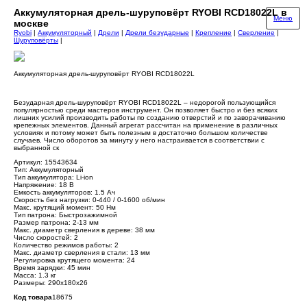
Аккумуляторная дрель-шуруповёрт RYOBI RCD18022L в
Меню
москве
Ryobi
|
Аккумуляторный
|
Дрели
|
Дрели безударные
|
Крепление
|
Сверление
|
Шуруповёрты
|
Аккумуляторная дрель-шуруповёрт RYOBI RCD18022L
Безударная дрель-шуруповёрт RYOBI RCD18022L – недорогой пользующийся
популярностью среди мастеров инструмент. Он позволяет быстро и без всяких
лишних усилий производить работы по созданию отверстий и по заворачиванию
крепежных элементов. Данный агрегат рассчитан на применение в различных
условиях и потому может быть полезным в достаточно большом количестве
случаев. Число оборотов за минуту у него настраивается в соответствии с
выбранной ск
Артикул: 15543634
Тип: Аккумуляторный
Тип аккумулятора: Li-ion
Напряжение: 18 В
Емкость аккумуляторов: 1.5 Ач
Скорость без нагрузки: 0-440 / 0-1600 об/мин
Макс. крутящий момент: 50 Нм
Тип патрона: Быстрозажимной
Размер патрона: 2-13 мм
Макс. диаметр сверления в дереве: 38 мм
Число скоростей: 2
Количество режимов работы: 2
Макс. диаметр сверления в стали: 13 мм
Регулировка крутящего момента: 24
Время зарядки: 45 мин
Масса: 1.3 кг
Размеры: 290х180х26
Код товара
18675