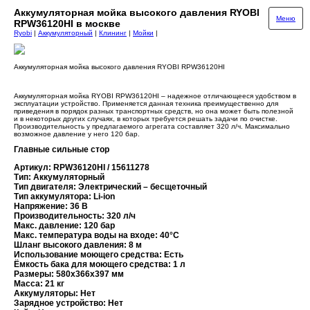
Аккумуляторная мойка высокого давления RYOBI
Меню
RPW36120HI в москве
Ryobi
|
Аккумуляторный
|
Клининг
|
Мойки
|
Аккумуляторная мойка высокого давления RYOBI RPW36120HI
Аккумуляторная мойка RYOBI RPW36120HI – надежное отличающееся удобством в
эксплуатации устройство. Применяется данная техника преимущественно для
приведения в порядок разных транспортных средств, но она может быть полезной
и в некоторых других случаях, в которых требуется решать задачи по очистке.
Производительность у предлагаемого агрегата составляет 320 л/ч. Максимально
возможное давление у него 120 бар.
Главные сильные стор
Артикул: RPW36120HI / 15611278
Тип: Аккумуляторный
Тип двигателя: Электрический – бесщеточный
Тип аккумулятора: Li-ion
Напряжение: 36 В
Производительность: 320 л/ч
Макс. давление: 120 бар
Макс. температура воды на входе: 40°С
Шланг высокого давления: 8 м
Использование моющего средства: Есть
Ёмкость бака для моющего средства: 1 л
Размеры: 580х366х397 мм
Масса: 21 кг
Аккумуляторы: Нет
Зарядное устройство: Нет