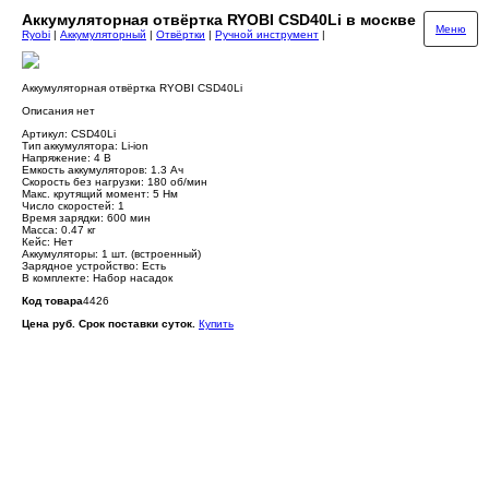
Аккумуляторная отвёртка RYOBI CSD40Li в москве
Меню
Ryobi
|
Аккумуляторный
|
Отвёртки
|
Ручной инструмент
|
Аккумуляторная отвёртка RYOBI CSD40Li
Описания нет
Артикул: CSD40Li
Тип аккумулятора: Li-ion
Напряжение: 4 В
Емкость аккумуляторов: 1.3 Ач
Скорость без нагрузки: 180 об/мин
Макс. крутящий момент: 5 Нм
Число скоростей: 1
Время зарядки: 600 мин
Масса: 0.47 кг
Кейс: Нет
Аккумуляторы: 1 шт. (встроенный)
Зарядное устройство: Есть
В комплекте: Набор насадок
Код товара
4426
Цена руб. Срок поставки суток.
Купить